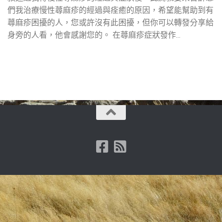
們我治療慢性蕁麻疹的經過與痊癒的原因，希望能幫助到有
蕁麻疹困擾的人，您或許沒有此困擾，但你可以轉發分享給
身旁的人看，他會感謝您的。 在蕁麻疹症狀發作...