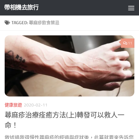
帶相機去旅行
Skip to content
TAGGED:
蕁麻疹飲食禁忌
11
健康旅遊
2020-02-11
蕁麻疹治療痊癒方法(上)轉發可以救人一
命！
敘述過我得慢性蕁麻疹的經過與症狀後，此篇就要來告訴您