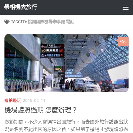
帶相機去旅行
Skip to content
TAGGED:
桃園國際機場辦事處 電話
0
邊拍邊玩
2015-02-11
機場護照過期 怎麼辦理？
春節期間，不少人會選擇出國旅行，而去國外旅行護照出狀
況是名列不能出國的原因之首。如果到了機場才發現護照過